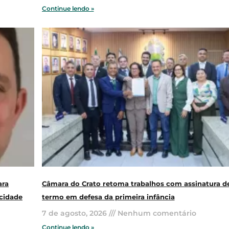
Continue lendo »
ara
Câmara do Crato retoma trabalhos com assinatura d
cidade
termo em defesa da primeira infância
7 de agosto, 2026
Nenhum comentário
Continue lendo »