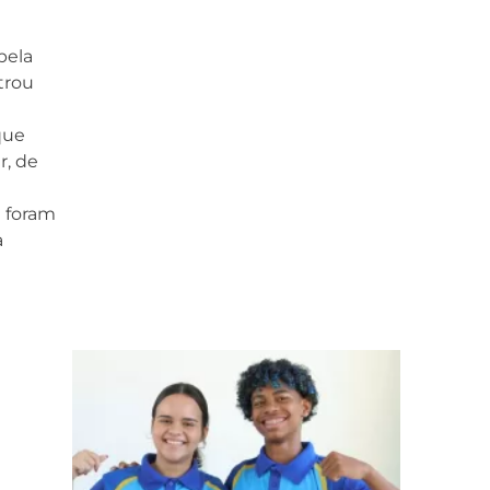
pela
trou
que
r, de
a foram
a