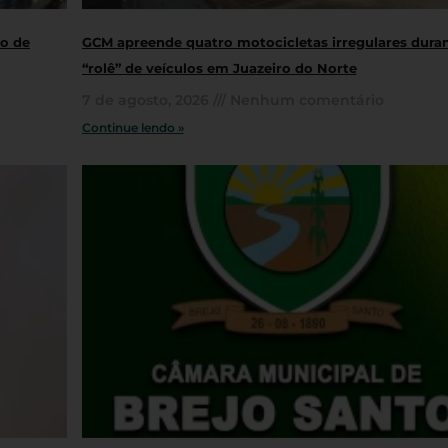
ro de
GCM apreende quatro motocicletas irregulares dura
“rolê” de veículos em Juazeiro do Norte
7 de agosto, 2026
Nenhum comentário
Continue lendo »