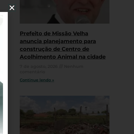
Prefeito de Missão Velha
anuncia planejamento para
construção de Centro de
Acolhimento Animal na cidade
7 de agosto, 2026
Nenhum
comentário
Continue lendo »