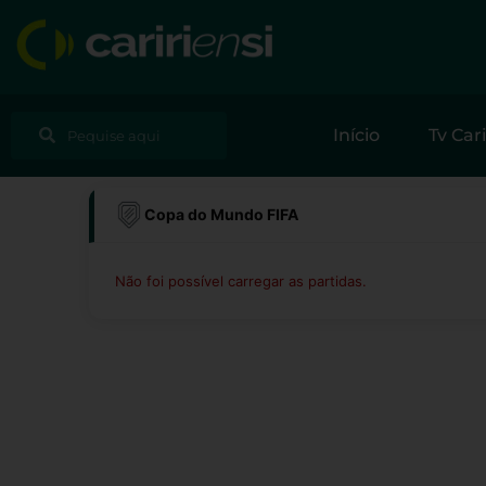
Ir
para
o
conteúdo
Pesquisar
Pesquisar
Início
Tv Cari
Copa do Mundo FIFA
Não foi possível carregar as partidas.