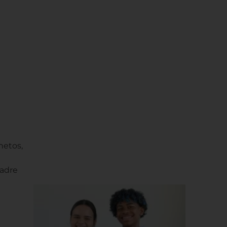
netos,
Padre