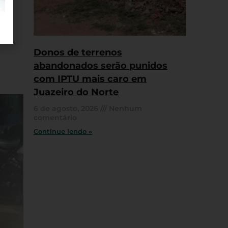
Donos de terrenos
abandonados serão punidos
com IPTU mais caro em
Juazeiro do Norte
6 de agosto, 2026
Nenhum
comentário
Continue lendo »