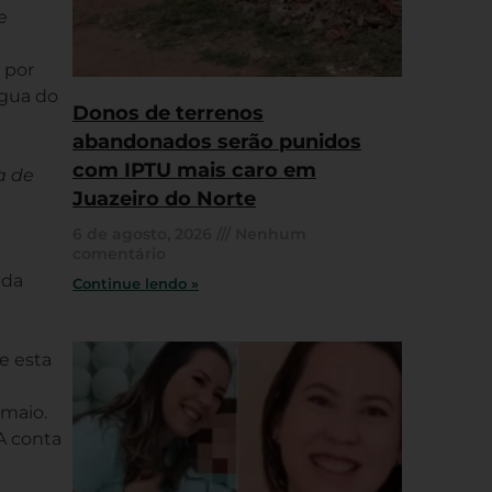
e
 por
água do
Donos de terrenos
abandonados serão punidos
com IPTU mais caro em
a de
Juazeiro do Norte
6 de agosto, 2026
Nenhum
comentário
 da
Continue lendo »
e esta
 maio.
A conta