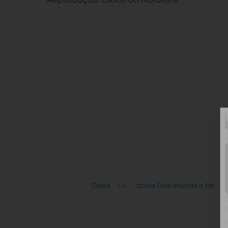
Ceará
>>
Izolda Cela anuncia o fim