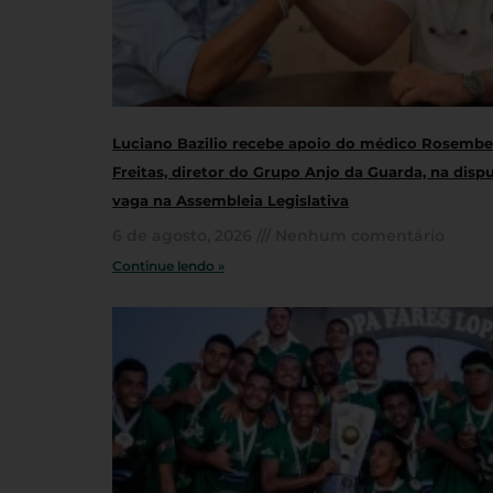
Luciano Bazilio recebe apoio do médico Rosembe
Freitas, diretor do Grupo Anjo da Guarda, na disp
vaga na Assembleia Legislativa
6 de agosto, 2026
Nenhum comentário
Continue lendo »