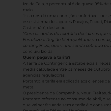
Izolda Cela, o percentual é de quase 95% de
maio.
“Isso nos dá uma condição confortável, no s
esse sistema dos açudes Pacajus, Pacoti, Ria
Castanhão”, destacou.
“Com os dados do relatório decidimos que s
Fortaleza e Região Metropolitana na condição
contingência, que vinha sendo cobrada ao 
concluiu Izolda.
Quem pagava a tarifa?
A Tarifa de Contingência estabelecia a nece
média calculada entre os meses de outubro 
agências reguladoras.
Portanto, a tarifa era aplicada aos cliente
meta.
O presidente da Companhia, Neuri Freitas, de
Portanto referente ao consumo de abril, que
que vai ser faturada sem a tarifa é o consum
Reprodução: Diário do Nordeste