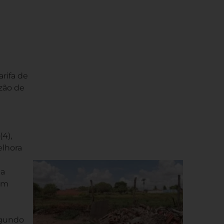
arifa de
zão de
(4),
elhora
 a
 em
egundo