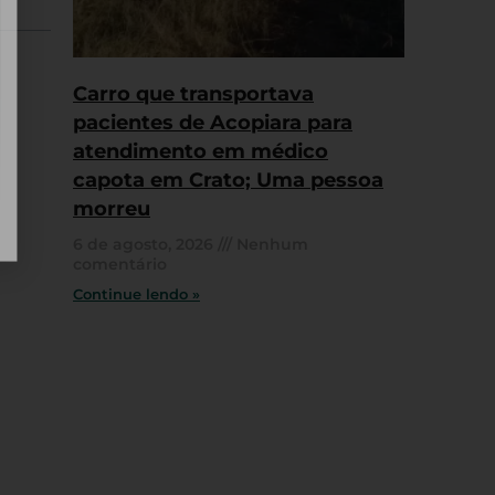
Carro que transportava
pacientes de Acopiara para
atendimento em médico
capota em Crato; Uma pessoa
morreu
6 de agosto, 2026
Nenhum
comentário
Continue lendo »