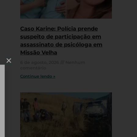
Caso Karine: Polícia prende
suspeito de participação em
assassinato de psicóloga em
Missão Velha
6 de agosto, 2026
Nenhum
comentário
Continue lendo »