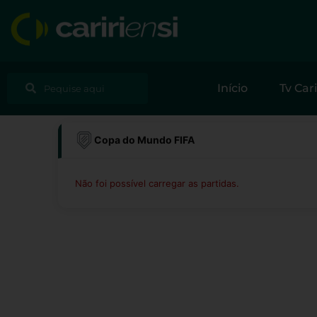
Ir
para
o
conteúdo
Pesquisar
Pesquisar
Início
Tv Cari
Copa do Mundo FIFA
Não foi possível carregar as partidas.