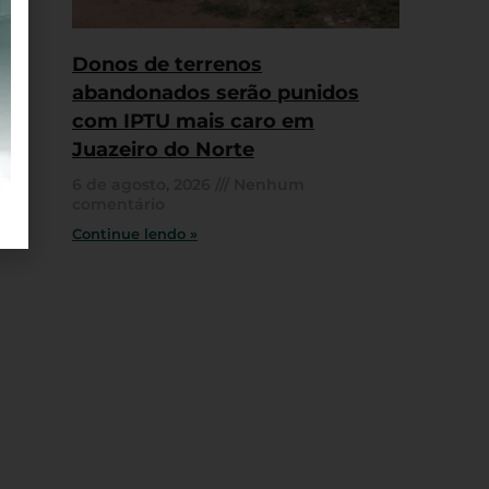
Donos de terrenos
abandonados serão punidos
com IPTU mais caro em
Juazeiro do Norte
6 de agosto, 2026
Nenhum
comentário
Continue lendo »