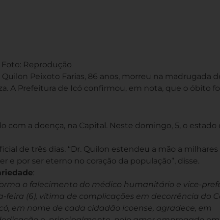
Foto: Reprodução
, Quilon Peixoto Farias, 86 anos, morreu na madrugada d
za. A Prefeitura de Icó confirmou, em nota, que o óbito f
ado com a doença, na Capital. Neste domingo, 5, o estado
ficial de três dias. “Dr. Quilon estendeu a mão a milhares
r e por ser eterno no coração da população”, disse.
ariedade
:
forma o falecimento do médico humanitário e vice-pref
a-feira (6), vítima de complicações em decorrência do C
 Icó, em nome de cada cidadão icoense, agradece, em
 dedicação e, principalmente, pelo amor empregado e