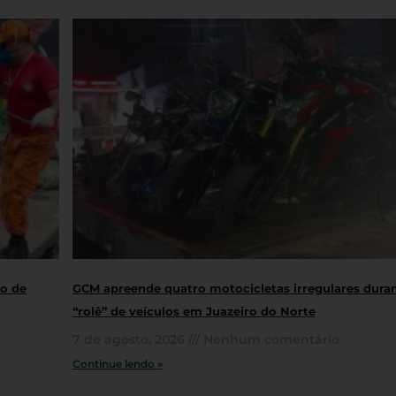
ro de
GCM apreende quatro motocicletas irregulares dura
“rolê” de veículos em Juazeiro do Norte
7 de agosto, 2026
Nenhum comentário
Continue lendo »