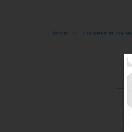
Notícias
>>
Vice-prefeito de Icó e mé