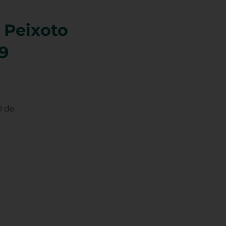
 Peixoto
9
l de