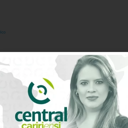
dico
0
Avaliação do artigo