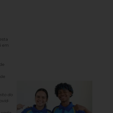
esta
oi em
 de
 de
eito do
ovid-
m cada