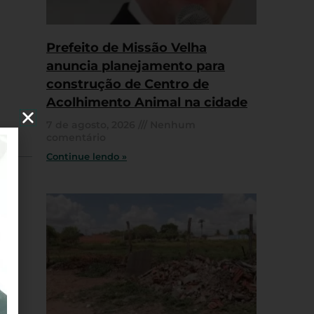
Prefeito de Missão Velha
anuncia planejamento para
construção de Centro de
Acolhimento Animal na cidade
7 de agosto, 2026
Nenhum
comentário
Continue lendo »