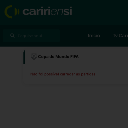
Ir
para
o
conteúdo
Pesquisar
Pesquisar
Início
Tv Cari
Copa do Mundo FIFA
Não foi possível carregar as partidas.