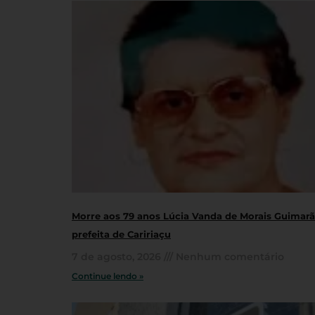
Morre aos 79 anos Lúcia Vanda de Morais Guimarãe
prefeita de Caririaçu
7 de agosto, 2026
Nenhum comentário
Continue lendo »