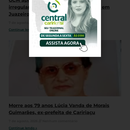
GCM apreende quatro motocicletas
irregulares durante “rolê” de veículos em
Juazeiro do Norte
7 de agosto, 2026
Nenhum comentário
Continue lendo »
Morre aos 79 anos Lúcia Vanda de Morais
Guimarães, ex-prefeita de Caririaçu
7 de agosto, 2026
Nenhum comentário
Continue lendo »