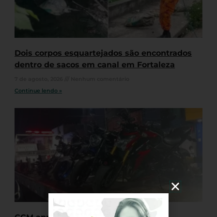
Dois corpos esquartejados são encontrados
dentro de sacos em canal em Fortaleza
7 de agosto, 2026
Nenhum comentário
Continue lendo »