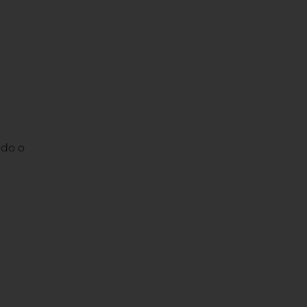
o
ado o