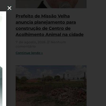
Prefeito de Missão Velha
anuncia planejamento para
construção de Centro de
Acolhimento Animal na cidade
7 de agosto, 2026
Nenhum
comentário
Continue lendo »