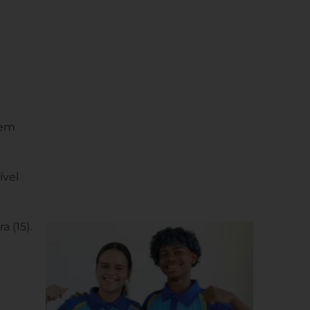
 em
ível
 (15).