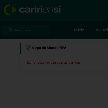
Ir
para
o
conteúdo
Pesquisar
Pesquisar
Início
Tv Cari
Copa do Mundo FIFA
Não foi possível carregar as partidas.