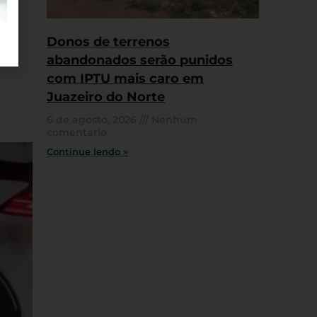
Donos de terrenos
abandonados serão punidos
com IPTU mais caro em
Juazeiro do Norte
6 de agosto, 2026
Nenhum
comentário
Continue lendo »