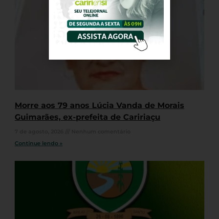
Morre aos 79 anos Lúcia Vanda de Morais
Guimarães, ex-prefeita de Caririaçu
7 de agosto, 2026
Nenhum comentário
Continue lendo »