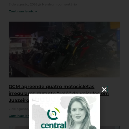
7 de agosto, 2026
Nenhum comentário
Continue lendo »
GCM apreende quatro motocicletas
irregulares durante “rolê” de veículos em
Juazeiro do Norte
7 de agosto, 2026
Nenhum comentário
Continue lendo »