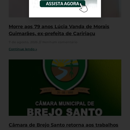
Morre aos 79 anos Lúcia Vanda de Morais
Guimarães, ex-prefeita de Caririaçu
7 de agosto, 2026
Nenhum comentário
Continue lendo »
Câmara de Brejo Santo retorna aos trabalhos