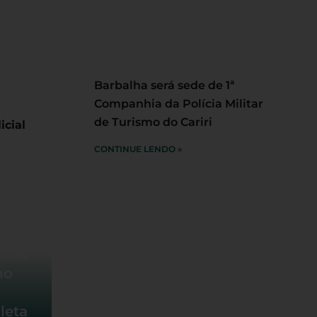
Barbalha será sede de 1ª
Companhia da Polícia Militar
de Turismo do Cariri
icial
CONTINUE LENDO »
duas
no
leta