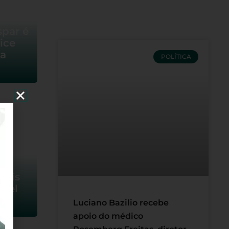
par é
ice
na
POLÍTICA
az
mais
apel
Luciano Bazilio recebe
apoio do médico