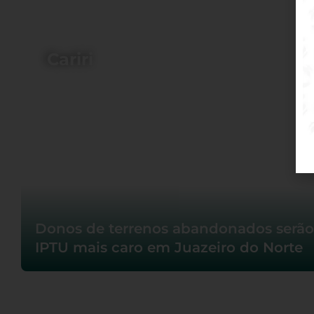
Cariri
Donos de terrenos abandonados serã
IPTU mais caro em Juazeiro do Norte