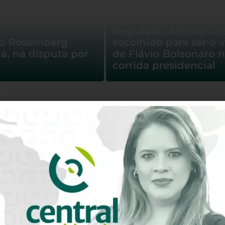
Deputado Alfredo Gas
co Rosemberg
escolhido para ser o v
a, na disputa por
de Flávio Bolsonaro 
corrida presidencial
Oliveira anuncia
Prefeito de Milagres f
cia de candidatura
licitação para gastar 
do em convenção
de R$ 200 mil com p
higiênico