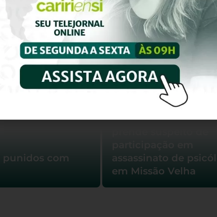
mais sobre ca
Caso Karine: Polícia
prende suspeito de
participação em
o punidos com
assassinato de psicó
em Missão Velha