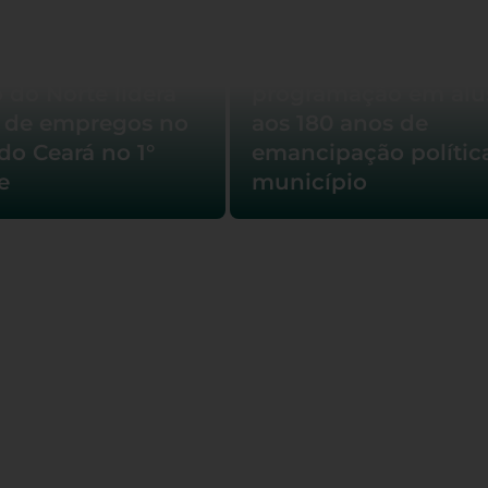
Câmara de Barbalha
 do Norte lidera
programação em alu
 de empregos no
aos 180 anos de
 do Ceará no 1°
emancipação polític
e
município