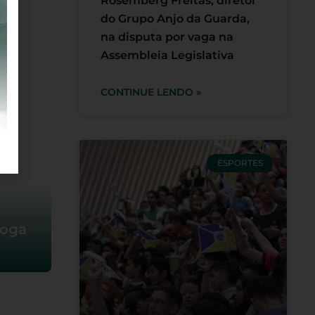
Rosemberg Freitas, diretor
do Grupo Anjo da Guarda,
na disputa por vaga na
Assembleia Legislativa
riri
CONTINUE LENDO »
ESPORTES
loga