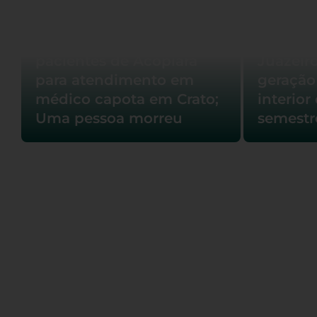
Carro que transportava
pacientes de Acopiara
Juazeiro
para atendimento em
geração
médico capota em Crato;
interior
Uma pessoa morreu
semestr