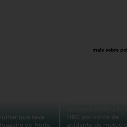
mais sobre pol
Mulher morre após 
semanas internada 
mulher que teve
HRC por conta de
Juazeiro do Norte
acidente de motocic