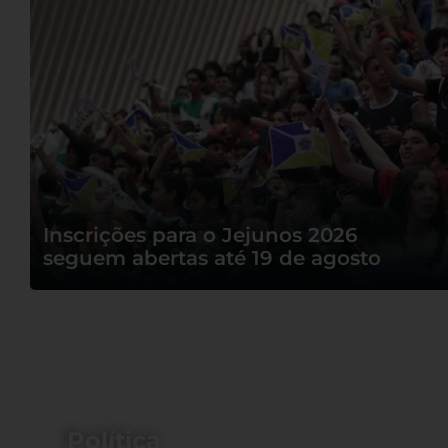
Após três
semanas
internada, morre
mulher que teve
corpo incendiado
Inscrições para o Jejunos 2026
pelo ex-esposo
seguem abertas até 19 de agosto
em Juazeiro do
Norte
Política