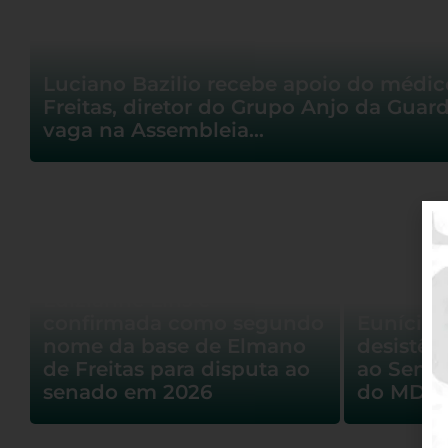
Luciano Bazilio recebe apoio do médi
Freitas, diretor do Grupo Anjo da Guard
vaga na Assembleia…
Luizianne Lins é
confirmada como segundo
Eunício 
nome da base de Elmano
desistên
de Freitas para disputa ao
ao Sena
senado em 2026
do MDB