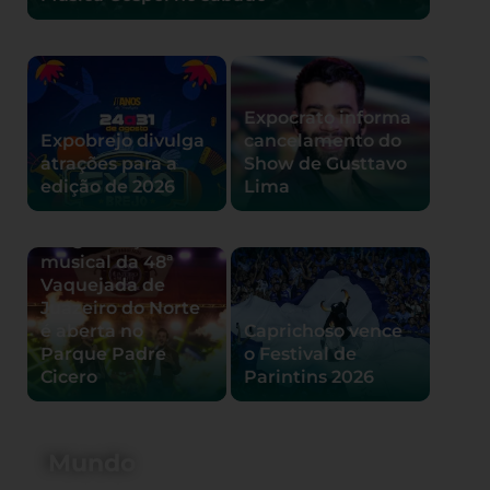
Expocrato informa
Expobrejo divulga
cancelamento do
atrações para a
Show de Gusttavo
edição de 2026
Lima
Programação
musical da 48ª
Vaquejada de
Juazeiro do Norte
é aberta no
Caprichoso vence
Parque Padre
o Festival de
Cicero
Parintins 2026
Mundo