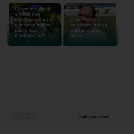
Lei garante meia-
entrada para
idosos, estudantes
Celso Pontes é
e outros públicos
candidato único à
para a Copa
presidência do
Feminina 2027
Icasa
Ceará
mais sobre Ceará