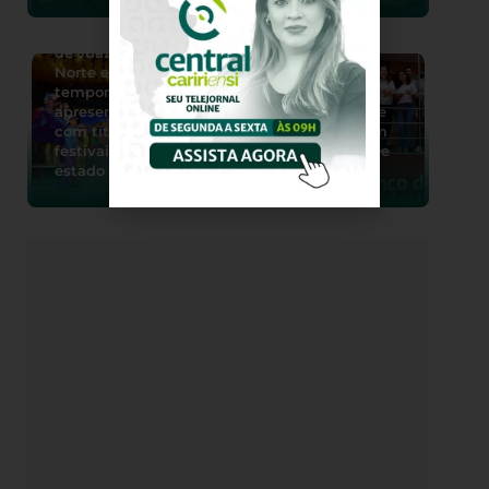
Quadrilhas juninas
de Juazeiro do
Norte encerram
temporada de
apresentações
BNB fecha quase
com títulos em
R$ 17 milhões em
festivais pelo
contratos durante
estado
a Expocrato