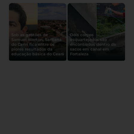
Sob as gestões de
Dois corpos
Samuel Werton, Santana
esquartejados são
do Cariri fica entre os
encontrados dentro de
piores resultados da
sacos em canal em
GCM apreende quatro
educação básica do Ceará
Fortaleza
motocicletas irregulares
durante “rolê” de veículos
em Juazeiro do Norte