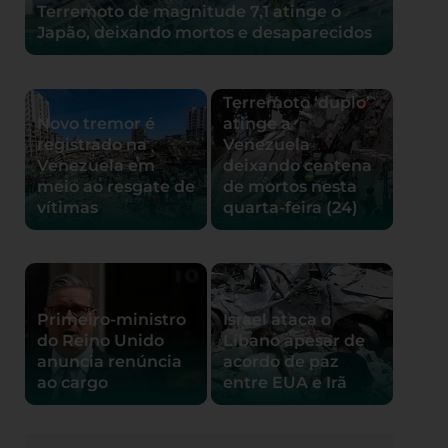
Terremoto de magnitude 7,1 atinge o
Japão, deixando mortos e desaparecidos
Terremoto ‘duplo’
Novo tremor é
atinge a
registrado na
Venezuela
Venezuela em
deixando centena
meio ao resgate de
de mortos nesta
vítimas
quarta-feira (24)
Primeiro-ministro
Israel ataca o
do Reino Unido
Líbano apesar de
anuncia renúncia
acordo de paz
ao cargo
entre EUA e Irã