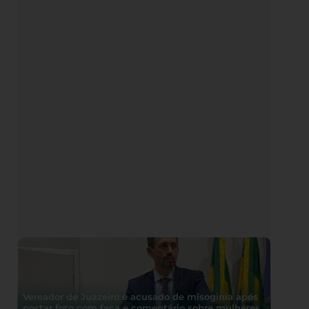
Vereador de Juazeiro é acusado de misoginia após
postar foto com faca e comentário sobre mulheres