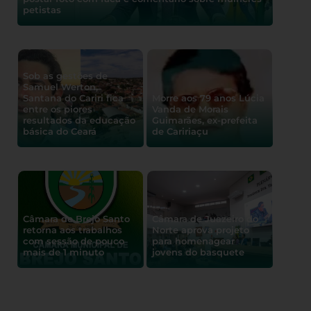
petistas
Sob as gestões de
Samuel Werton,
Santana do Cariri fica
Morre aos 79 anos Lúcia
entre os piores
Vanda de Morais
resultados da educação
Guimarães, ex-prefeita
básica do Ceará
de Caririaçu
Câmara de Brejo Santo
Câmara de Juazeiro do
retorna aos trabalhos
Norte aprova projeto
com sessão de pouco
para homenagear
mais de 1 minuto
jovens do basquete