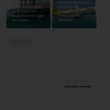
no Hospital
pessoas por queda
Regional do Cariri
de avião da
após bater em
Voepass que
muro na zona rural
matou 62 em
de Assaré
Vinhedo
Esporte
mais sobre esporte