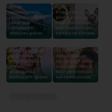
de Justiça aprova
fim da
aposentadoria
Projeto de lei que
compulsória para
proíbe a criação de
juízes que
raças conhecidas
cometerem
pelo focinho curto
infrações graves
tramita na Câmara
Bispo da Diocese
Zé Felipe é
do Crato assina
denunciado ao
documento que
Ministério Público
proíbe
após vídeo com o
propaganda
filho gerar críticas
política em igrejas
nas redes sociais
Entretenimento