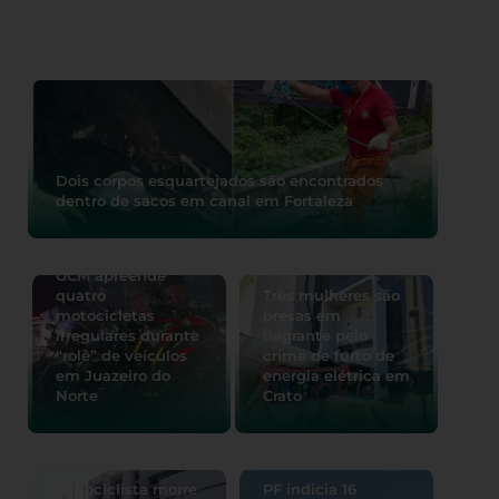
Dois corpos esquartejados são encontrados
dentro de sacos em canal em Fortaleza
GCM apreende
quatro
Três mulheres são
motocicletas
presas em
irregulares durante
flagrante pelo
“rolê” de veículos
crime de furto de
em Juazeiro do
energia elétrica em
Norte
Crato
Motociclista morre
PF indicia 16