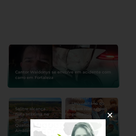
Cantor Waldonys se envolve em acidente com
carro em Fortaleza
Hospital
Universitário do
Salitre alcança
Ceará realiza dois
nota máxima no
primeiros
Índice de
transplantes
Qualidade do Meio
cardíacos
Ambiente 2026
pediátricos