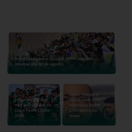
Inscrições para o Jejunos 2026 seguem
abertas até 19 de agosto
Celso Pontes é
Icasa define que
eleito para novo
não participará da
mandato como
Copa Fares Lopes
presidente do
2026
Icasa