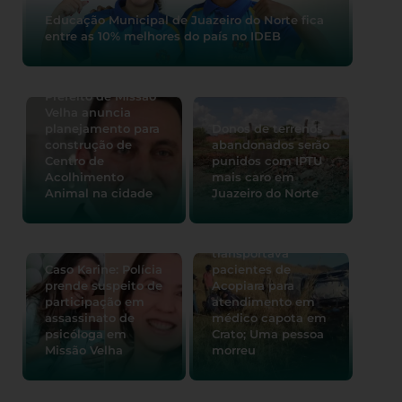
Educação Municipal de Juazeiro do Norte fica
entre as 10% melhores do país no IDEB
Prefeito de Missão
Velha anuncia
planejamento para
Donos de terrenos
construção de
abandonados serão
Centro de
punidos com IPTU
Acolhimento
mais caro em
Animal na cidade
Juazeiro do Norte
Carro que
transportava
Caso Karine: Polícia
pacientes de
prende suspeito de
Acopiara para
participação em
atendimento em
assassinato de
médico capota em
psicóloga em
Crato; Uma pessoa
Missão Velha
morreu