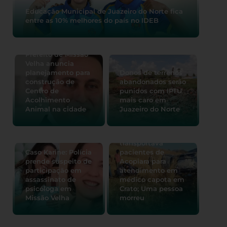
Educação Municipal de Juazeiro do Norte fica
entre as 10% melhores do país no IDEB
Prefeito de Missão
Velha anuncia
planejamento para
Donos de terrenos
construção de
abandonados serão
Centro de
punidos com IPTU
Acolhimento
mais caro em
Animal na cidade
Juazeiro do Norte
Carro que
transportava
Caso Karine: Polícia
pacientes de
prende suspeito de
Acopiara para
participação em
atendimento em
assassinato de
médico capota em
psicóloga em
Crato; Uma pessoa
Missão Velha
morreu