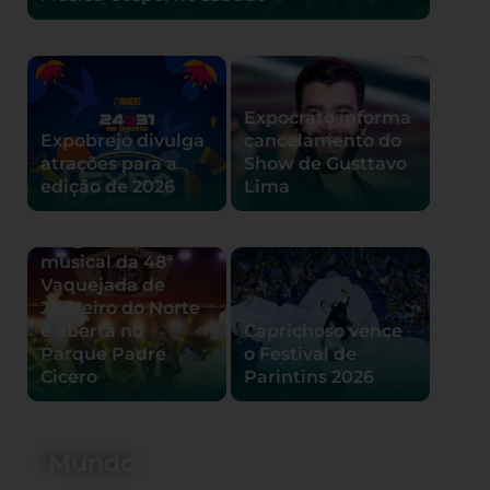
Expocrato informa
Expobrejo divulga
cancelamento do
atrações para a
Show de Gusttavo
edição de 2026
Lima
Programação
musical da 48ª
Vaquejada de
Juazeiro do Norte
é aberta no
Caprichoso vence
Parque Padre
o Festival de
Cicero
Parintins 2026
Mundo