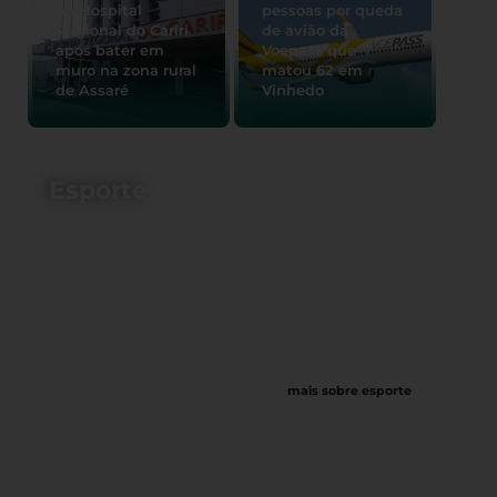
no Hospital
pessoas por queda
Regional do Cariri
de avião da
após bater em
Voepass que
muro na zona rural
matou 62 em
de Assaré
Vinhedo
Esporte
mais sobre esporte