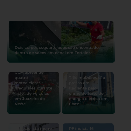
Dois corpos esquartejados são encontrados
dentro de sacos em canal em Fortaleza
GCM apreende
quatro
Três mulheres são
motocicletas
presas em
irregulares durante
flagrante pelo
“rolê” de veículos
crime de furto de
em Juazeiro do
energia elétrica em
Norte
Crato
Motociclista morre
PF indicia 16