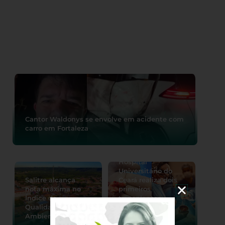
Cantor Waldonys se envolve em acidente com
carro em Fortaleza
Hospital
Universitário do
Salitre alcança
Ceará realiza dois
nota máxima no
primeiros
Índice de
transplantes
Qualidade do Meio
cardíacos
Ambiente 2026
pediátricos