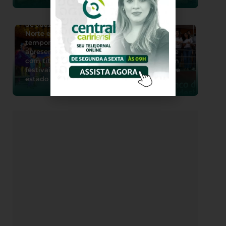
Quadrilhas juninas
de Juazeiro do
Norte encerram
temporada de
apresentações
BNB fecha quase
com títulos em
R$ 17 milhões em
festivais pelo
contratos durante
estado
a Expocrato