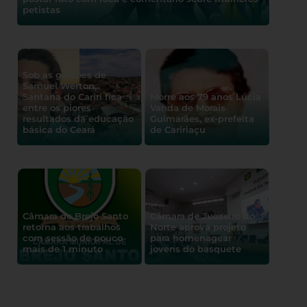
petistas
Sob as gestões de
Samuel Werton,
Santana do Cariri fica
Morre aos 79 anos Lúcia
entre os piores
Vanda de Morais
resultados da educação
Guimarães, ex-prefeita
básica do Ceará
de Caririaçu
Câmara de Brejo Santo
Câmara de Juazeiro do
retorna aos trabalhos
Norte aprova projeto
com sessão de pouco
para homenagear
mais de 1 minuto
jovens do basquete