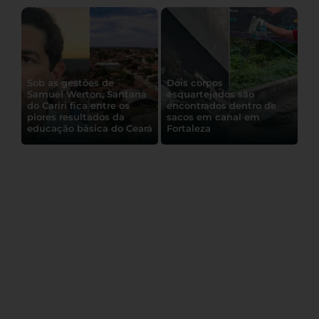
Sob as gestões de
Dois corpos
Samuel Werton, Santana
esquartejados são
do Cariri fica entre os
encontrados dentro de
piores resultados da
sacos em canal em
GCM apreende quatro
educação básica do Ceará
Fortaleza
motocicletas irregulares
durante “rolê” de veículos
em Juazeiro do Norte