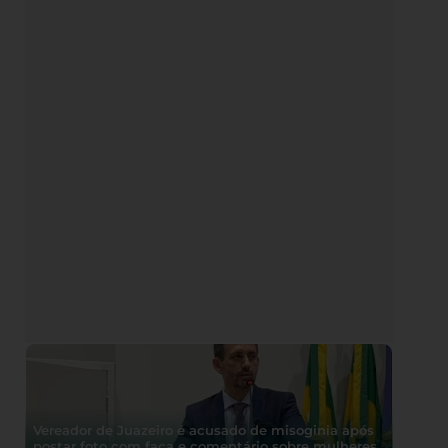
Vereador de Juazeiro é acusado de misoginia após
postar foto com faca e comentário sobre mulheres