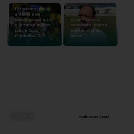
Lei garante meia-
entrada para
idosos, estudantes
Celso Pontes é
e outros públicos
candidato único à
para a Copa
presidência do
Feminina 2027
Icasa
Ceará
mais sobre Ceará