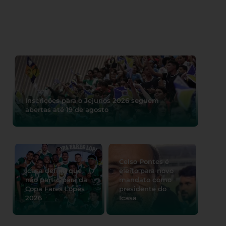
Inscrições para o Jejunos 2026 seguem
abertas até 19 de agosto
Celso Pontes é
Icasa define que
eleito para novo
não participará da
mandato como
Copa Fares Lopes
presidente do
2026
Icasa