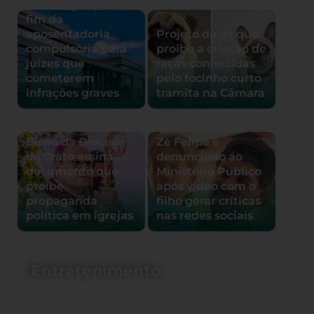
de Justiça aprova
fim da
aposentadoria
Projeto de lei que
compulsória para
proíbe a criação de
juízes que
raças conhecidas
cometerem
pelo focinho curto
infrações graves
tramita na Câmara
Bispo da Diocese
Zé Felipe é
do Crato assina
denunciado ao
documento que
Ministério Público
proíbe
após vídeo com o
propaganda
filho gerar críticas
política em igrejas
nas redes sociais
Entretenimento