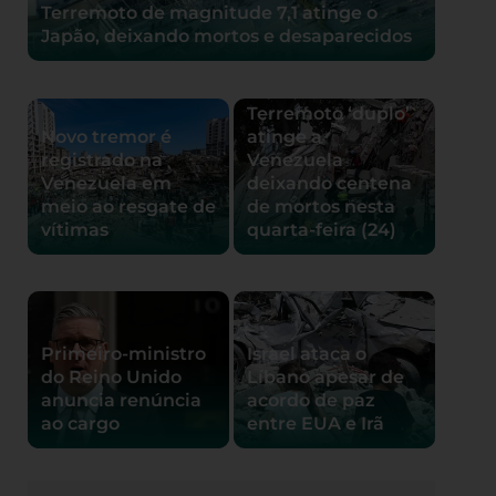
Terremoto de magnitude 7,1 atinge o
Japão, deixando mortos e desaparecidos
Terremoto ‘duplo’
Novo tremor é
atinge a
registrado na
Venezuela
Venezuela em
deixando centena
meio ao resgate de
de mortos nesta
vítimas
quarta-feira (24)
Primeiro-ministro
Israel ataca o
do Reino Unido
Líbano apesar de
anuncia renúncia
acordo de paz
ao cargo
entre EUA e Irã