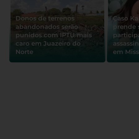
Donos de terrenos
Caso Kar
abandonados serão
prende 
punidos com IPTU mais
partici
caro em Juazeiro do
assassi
Norte
em Miss