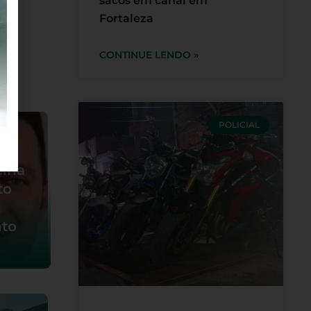
sacos em canal em
Fortaleza
CONTINUE LENDO »
riri
POLICIAL
elha
to
nto