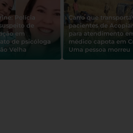
ine: Polícia
Carro que transporta
suspeito de
pacientes de Acopia
pação em
para atendimento e
nato de psicóloga
médico capota em Cr
ão Velha
Uma pessoa morreu