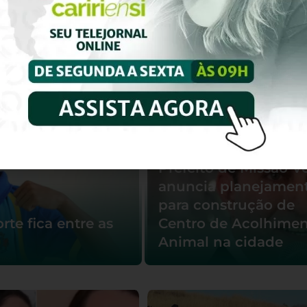
mais sobre ca
Prefeito de Missão V
anuncia planejamen
para construção de
te fica entre as
Centro de Acolhime
Animal na cidade