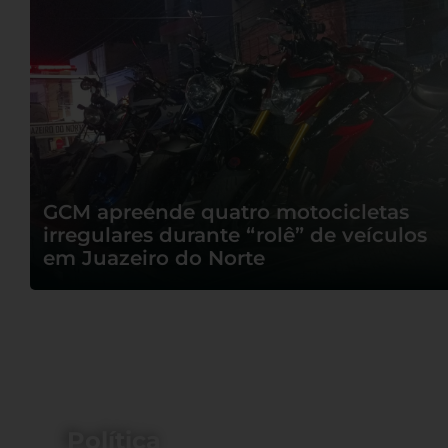
Três mulheres
são presas em
GCM apreende quatro motocicletas
flagrante pelo
irregulares durante “rolê” de veículos
crime de furto de
em Juazeiro do Norte
energia elétrica
em Crato
Política