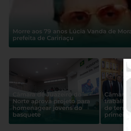
Morre aos 79 anos Lúcia Vanda de Mora
prefeita de Caririaçu
Câmara de Juazeiro do
Câmara 
Norte aprova projeto para
trabalho
homenagear jovens do
de termo
basquete
primeira