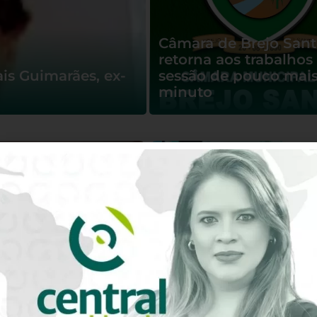
Câmara de Brejo San
retorna aos trabalho
is Guimarães, ex-
sessão de pouco mais
minuto
Sem Catiane Landim 
do Crato retoma
chapa majoritária, Car
s com assinatura
volta a ficar sem
 em defesa da
representante na dis
 infância
pelo Governo do Cear