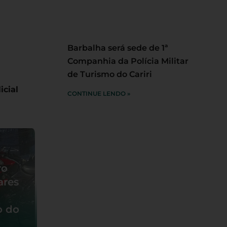
Barbalha será sede de 1ª
Companhia da Polícia Militar
de Turismo do Cariri
icial
CONTINUE LENDO »
ro
ares
o do