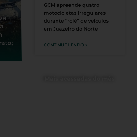
GCM apreende quatro
motocicletas irregulares
va
durante “rolê” de veículos
ra
em Juazeiro do Norte
m
ato;
CONTINUE LENDO »
Mais acessadas do mês