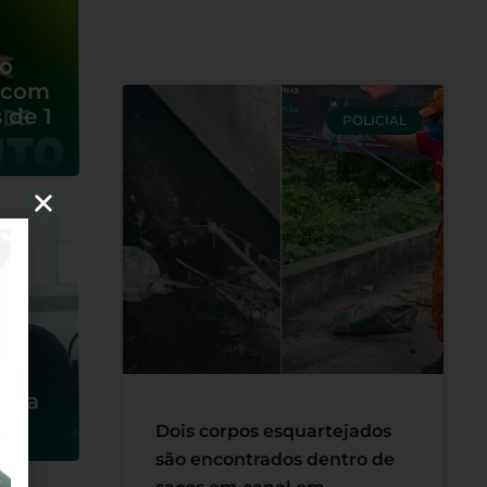
to
s com
 de 1
POLICIAL
na
iri
puta
á
Dois corpos esquartejados
são encontrados dentro de