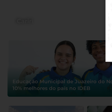
Cariri
Educação Municipal de Juazeiro do Nor
10% melhores do país no IDEB