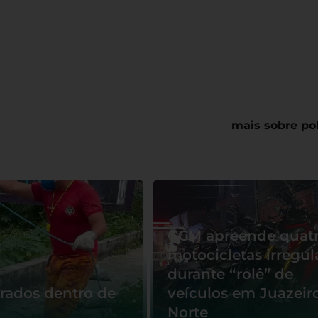
mais sobre pol
GCM apreende quat
motocicletas irregul
durante “rolê” de
rados dentro de
veículos em Juazeir
Norte